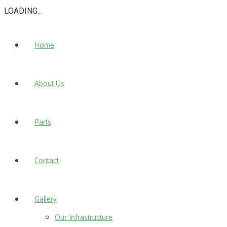
LOADING...
Home
About Us
Parts
Contact
Gallery
Our Infrastructure