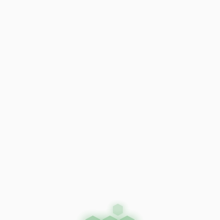
øger risikoen for tab. Husk at spille med fornuft og sæt
pauser, hvis du føler, det bliver for intenst. Sidst men ikke
mindst bør du benytte spilfunktioner som
‘selvudelukkelse’ eller “indskudsgrænser” hvis du oplever
problemer med spilafhængighed.
Ansvarligt Spil og
Sikkerhed på Danske
Casinoer
Danske casinoer online tager ansvarligt spil meget
seriøst. Spillemyndigheden kræver, at alle licenserede
casinoer tilbyder værktøjer, som hjælper spillere til at
kontrollere deres spilforbrug. Det inkluderer mulighed for