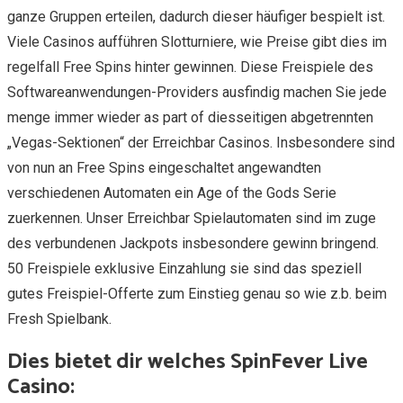
ganze Gruppen erteilen, dadurch dieser häufiger bespielt ist.
Viele Casinos aufführen Slotturniere, wie Preise gibt dies im
regelfall Free Spins hinter gewinnen. Diese Freispiele des
Softwareanwendungen-Providers ausfindig machen Sie jede
menge immer wieder as part of diesseitigen abgetrennten
„Vegas-Sektionen“ der Erreichbar Casinos. Insbesondere sind
von nun an Free Spins eingeschaltet angewandten
verschiedenen Automaten ein Age of the Gods Serie
zuerkennen. Unser Erreichbar Spielautomaten sind im zuge
des verbundenen Jackpots insbesondere gewinn bringend.
50 Freispiele exklusive Einzahlung sie sind das speziell
gutes Freispiel-Offerte zum Einstieg genau so wie z.b. beim
Fresh Spielbank.
Dies bietet dir welches SpinFever Live
Casino: