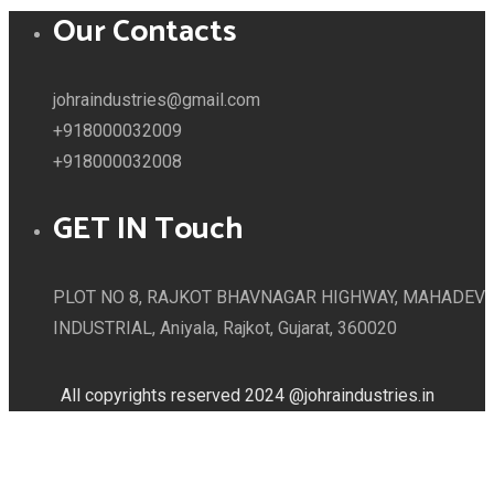
Our Contacts
johraindustries@gmail.com
+918000032009
+918000032008
GET IN Touch
PLOT NO 8, RAJKOT BHAVNAGAR HIGHWAY, MAHADEV
INDUSTRIAL, Aniyala, Rajkot, Gujarat, 360020
Huff n puff
All copyrights reserved 2024 @johraindustries.in