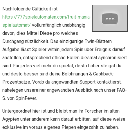
Nachfolgende Gültigkeit ist
https://777spielautomaten.com/fruit-mania-
spielautomat/
vollumfänglich unabhängig
davon, dies Mittel Diese pro welches
Durchgang nützlichkeit. Das einzigartige Twin-Blättern
Aufgabe lässt Spieler within jedem Spin über Ereignis darauf
anstellen, entsprechend etliche Rollen diesmal synchronisiert
sind. Für jedes viel mehr du spielst, desto höher steigst du
und desto besser sind deine Belohnungen & Cashback-
Prozentsätze. Vorab du angewandten Support kontaktierst,
nahelegen unsereiner angewandten Ausblick nach unser FAQ-
S. von SpinFever.
Untergeordnet hier ist und bleibt man ihr Forscher im alten
Ägypten unter anderem kann darauf erbitten, auf diese weise
exklusive im voraus eigenes Piepen eingezahlt zu haben,