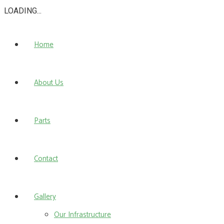
LOADING...
Home
About Us
Parts
Contact
Gallery
Our Infrastructure