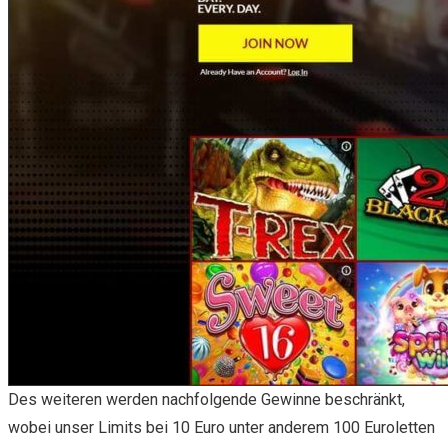
Des weiteren werden nachfolgende Gewinne beschränkt,
wobei unser Limits bei 10 Euro unter anderem 100 Euroletten