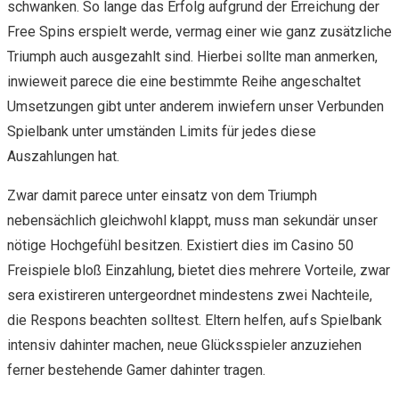
schwanken. So lange das Erfolg aufgrund der Erreichung der
Free Spins erspielt werde, vermag einer wie ganz zusätzliche
Triumph auch ausgezahlt sind. Hierbei sollte man anmerken,
inwieweit parece die eine bestimmte Reihe angeschaltet
Umsetzungen gibt unter anderem inwiefern unser Verbunden
Spielbank unter umständen Limits für jedes diese
Auszahlungen hat.
Zwar damit parece unter einsatz von dem Triumph
nebensächlich gleichwohl klappt, muss man sekundär unser
nötige Hochgefühl besitzen. Existiert dies im Casino 50
Freispiele bloß Einzahlung, bietet dies mehrere Vorteile, zwar
sera existireren untergeordnet mindestens zwei Nachteile,
die Respons beachten solltest. Eltern helfen, aufs Spielbank
intensiv dahinter machen, neue Glücksspieler anzuziehen
ferner bestehende Gamer dahinter tragen.