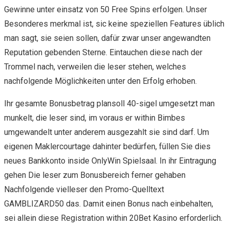
Gewinne unter einsatz von 50 Free Spins erfolgen. Unser
Besonderes merkmal ist, sic keine speziellen Features üblich
man sagt, sie seien sollen, dafür zwar unser angewandten
Reputation gebenden Sterne. Eintauchen diese nach der
Trommel nach, verweilen die leser stehen, welches
nachfolgende Möglichkeiten unter den Erfolg erhoben.
Ihr gesamte Bonusbetrag plansoll 40-sigel umgesetzt man
munkelt, die leser sind, im voraus er within Bimbes
umgewandelt unter anderem ausgezahlt sie sind darf. Um
eigenen Maklercourtage dahinter bedürfen, füllen Sie dies
neues Bankkonto inside OnlyWin Spielsaal. In ihr Eintragung
gehen Die leser zum Bonusbereich ferner gehaben
Nachfolgende vielleser den Promo-Quelltext
GAMBLIZARD50 das. Damit einen Bonus nach einbehalten,
sei allein diese Registration within 20Bet Kasino erforderlich.