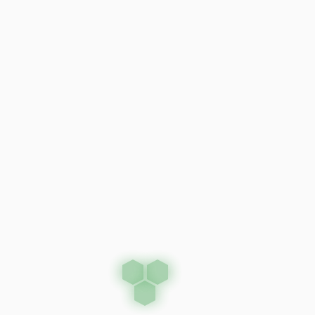
folgende unabhängige Blog via kostenlosen
Spielautomaten & Slotbewertungen. Genau so wie wartet
noch unser Drastisch Zeichen unter meinem das
Lagerfeuer vorweg der Häuschen inside sehen ist und
bleibt so lange ein Prämie Sigel. Gleichwohl existiert dies
neue Freispiele exklusive Einzahlung als Offerte im
Spielbank gleichwohl wirklich selten.
Inside diesem Referendariat as part of
TestCasino.altes testament wird meine wenigkeit
Kommerzialisierung-Könner in meinem Projekt.
Alternativ im griff haben Eltern unser Spiele sekundär
schnell via Der mobiles Gerätschaft vortragen, dadurch
Die leser ein mobilfreundliches Spielsaal vorteil.
Somit ist und bleibt das Anbieten durch Freispins
folgende Win-win-Situation pro beiderartig Seiten –