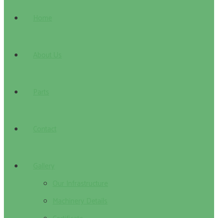
Home
About Us
Parts
Contact
Gallery
Our Infrastructure
Machinery Details