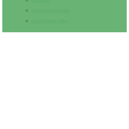
Certificate
Instrument for quality
Our customer rating
Ökningen av VPN Spelföretag: En
Grundlig Expedition