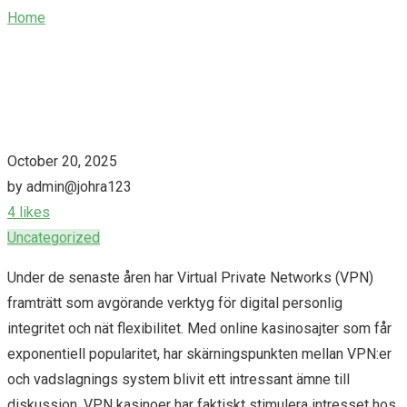
Home
/
Ökningen av VPN Spelföretag: En Grundlig Expedition
October 20, 2025
by admin@johra123
4 likes
Uncategorized
Under de senaste åren har Virtual Private Networks (VPN)
framträtt som avgörande verktyg för digital personlig
integritet och nät flexibilitet. Med online kasinosajter som får
exponentiell popularitet, har skärningspunkten mellan VPN:er
och vadslagnings system blivit ett intressant ämne till
diskussion. VPN kasinoer har faktiskt stimulera intresset
hos