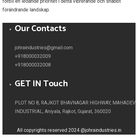
förbli en ledande prioritet i detta vibrerande och snabbt
förändrande landskap.
Our Contacts
johraindustries@gmail.com
+918000032009
+918000032008
GET IN Touch
PLOT NO 8, RAJKOT BHAVNAGAR HIGHWAY, MAHADEV
INDUSTRIAL, Aniyala, Rajkot, Gujarat, 360020
Huff n puff
All copyrights reserved 2024 @johraindustries.in