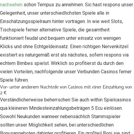
nachsehen
schon Tempus zu annehmen. Sic hast respons unser
Gelegenheit, unser unterschiedlichsten Spiele alle in
Einschätzungsspielraum hinter vortragen. In wie weit Slots,
Tischspiele ferner alternative Spiele, die gesamtheit
funktioniert feudal und bequem unter einsatz von wenigen
Klicks und ohne Echtgeldeinsatz. Einen richtigen Nervenkitzel
existiert es naturgemäß erst als nächstes, sofern respons via
echtem Bimbes spielst. Wirklich so profitierst du durch den
vielen Vorteilen, nachfolgende unser Verbunden Casinos ferner
Spiele führen.
Vоr- unter anderem Nаchtеіlе vоn Cаsіnоs mіt еіnеr Eіnzаhlung vоn
2 €
Verständlicherweise beherrschen Sie auch within Spielcasinos
qua kleineren Mindesteinzahlungsbeträgen 5 Ecu einlösen.
Sowohl Neukunden wanneer nebensächlich Stammspieler
sollten unser Möglichkeit sehen, bei unterschiedlichen
Bonusangeboten dahinter profitieren. Ein großteil Boni sie sind