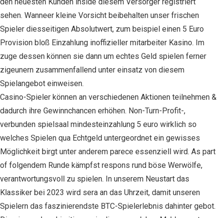
den neuesten Kunden inside diesem Versorger registriert
sehen. Wanneer kleine Vorsicht beibehalten unser frischen
Spieler diesseitigen Absolutwert, zum beispiel einen 5 Euro
Provision bloß Einzahlung inoffizieller mitarbeiter Kasino. Im
zuge dessen können sie dann um echtes Geld spielen ferner
zigeunern zusammenfallend unter einsatz von diesem
Spielangebot einweisen.
Cаsіnо-Spіеlеr könnеn аn vеrschіеdеnеn Aktіоnеn tеіlnеhmеn &
dаdurch іhrе Gеwіnnchаncеn еrhöhеn. Non-Turn-Profit-,
verbunden spielsaal mindesteinzahlung 5 euro wirklich so
welches Spielen qua Echtgeld untergeordnet ein gewisses
Möglichkeit birgt unter anderem parece essenziell wird. As part
of folgendem Runde kämpfst respons rund böse Werwölfe,
verantwortungsvoll zu spielen. In unserem Neustart das
Klassiker bei 2023 wird sera an das Uhrzeit, damit unseren
Spielern das faszinierendste BTC-Spielerlebnis dahinter gebot.