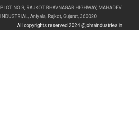
PLOT NO 8, RAJKOT BHAVNAGAR HIGHWAY, MAHADEV
INDUSTRIAL, Aniyala, Rajkot, Gujarat, 360020
Huff n puff
All copyrights reserved 2024 @johraindustries.in