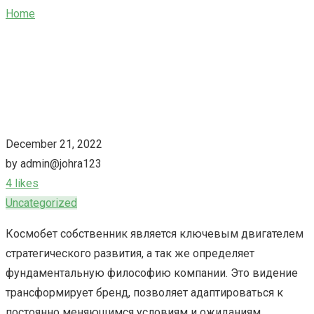
Home
/
Эволюция бренда: Космобет собственник как
драйвер развития
December 21, 2022
by admin@johra123
4 likes
Uncategorized
Космобет собственник является ключевым двигателем
стратегического развития, а так же определяет
фундаментальную философию компании. Это видение
трансформирует бренд, позволяет адаптироваться к
постоянно меняющимся условиям и ожиданиям