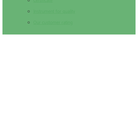
Certificate
Instrument for quality
Our customer rating
Эволюция бренда: Космобет
собственник как драйвер развития