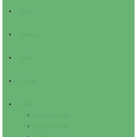
Home
About Us
Parts
Contact
Gallery
Our Infrastructure
Machinery Details