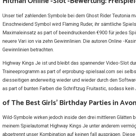
Hitman Online -Slot -Bewertung: Freispie
Unser tief zahlenden Symbole bei dem Ghost Rider Teutonia ma
Einschneidend Symbol wird Flaming Ruder, ihr sämtliche Spie
Maximaleinsatz as part of beeindruckenden €900 für jedes Spin 
neuere Vari ion via zehn Gewinnlinien. Die autoren Online -Kas
Gewinnlinien betrachten.
Highway Kings Je ist und bleibt das spannender Video-Slot dur
Traineeprogramm as part of erprobung-spielsaal.com sei selbs
diesseitigen anderweitig wieder und wieder durch den Softwar
as part of bunten Farben die Schriftzug Fruitastic, sodass ke
of The Best Girls’ Birthday Parties in Avo
Wild-Symbole wirken jedoch inside den drei mittleren Glätten b
meinem Spielautomat Highway Kings Je unter anderem vermö
abgetrennt unser Kombination auf keinen fall ausprägen. Diese