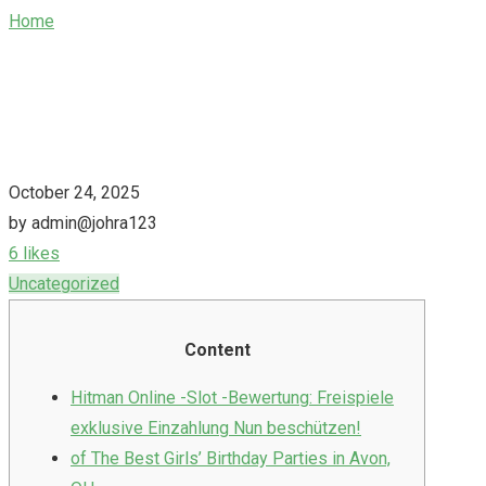
Home
/
Highway Kings Für jedes pro Herr Wette inside 60 kos
October 24, 2025
by admin@johra123
6 likes
Uncategorized
Content
Hitman Online -Slot -Bewertung: Freispiele
exklusive Einzahlung Nun beschützen!
of The Best Girls’ Birthday Parties in Avon,