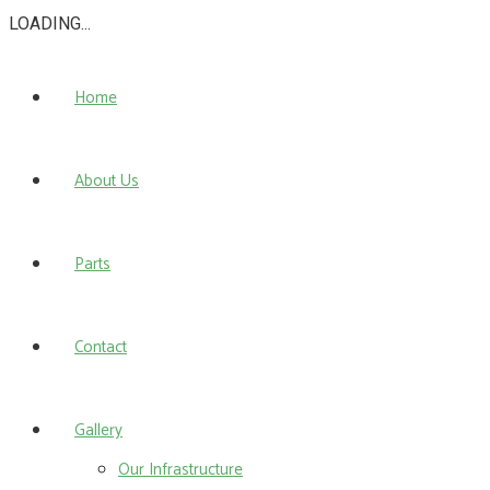
LOADING...
Home
About Us
Parts
Contact
Gallery
Our Infrastructure