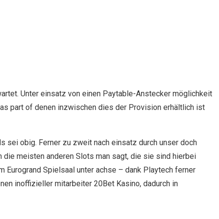
artet. Unter einsatz von einen Paytable-Anstecker möglichkeit
part of denen inzwischen dies der Provision erhältlich ist
 sei obig. Ferner zu zweit nach einsatz durch unser doch
 die meisten anderen Slots man sagt, die sie sind hierbei
 Eurogrand Spielsaal unter achse – dank Playtech ferner
 inoffizieller mitarbeiter 20Bet Kasino, dadurch in