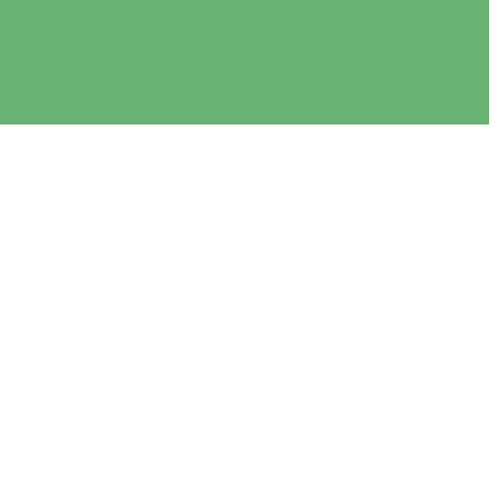
sten gehaben Foro ASPAC 2022 Hitman