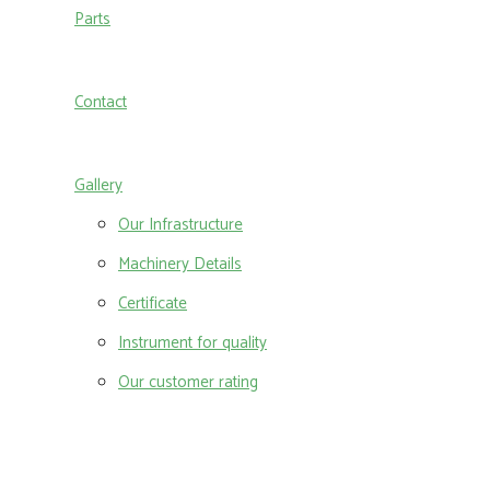
Parts
Contact
Gallery
Our Infrastructure
Machinery Details
Certificate
Instrument for quality
Our customer rating