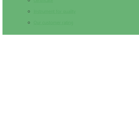
Certificate
Instrument for quality
Our customer rating
Highway Kings Für jedes pro Herr Wette 
Online -Slot -Bewertung Jurusan Teknik 