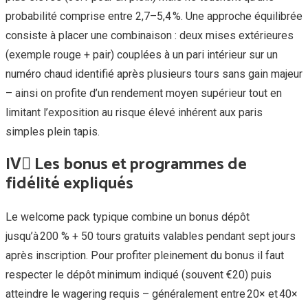
probabilité comprise entre 2,7–5,4 %. Une approche équilibrée
consiste à placer une combinaison : deux mises extérieures
(exemple rouge + pair) couplées à un pari intérieur sur un
numéro chaud identifié après plusieurs tours sans gain majeur
– ainsi on profite d’un rendement moyen supérieur tout en
limitant l’exposition au risque élevé inhérent aux paris
simples plein tapis.
IV️⃣ Les bonus et programmes de
fidélité expliqués
Le welcome pack typique combine un bonus dépôt
jusqu’à 200 % + 50 tours gratuits valables pendant sept jours
après inscription. Pour profiter pleinement du bonus il faut
respecter le dépôt minimum indiqué (souvent €20) puis
atteindre le wagering requis – généralement entre 20× et 40×