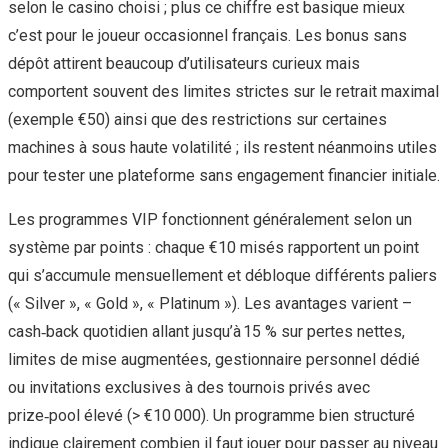
selon le casino choisi ; plus ce chiffre est basique mieux
c’est pour le joueur occasionnel français. Les bonus sans
dépôt attirent beaucoup d’utilisateurs curieux mais
comportent souvent des limites strictes sur le retrait maximal
(exemple €50) ainsi que des restrictions sur certaines
machines à sous haute volatilité ; ils restent néanmoins utiles
pour tester une plateforme sans engagement financier initiale.
Les programmes VIP fonctionnent généralement selon un
système par points : chaque €10 misés rapportent un point
qui s’accumule mensuellement et débloque différents paliers
(« Silver », « Gold », « Platinum »). Les avantages varient –
cash‑back quotidien allant jusqu’à 15 % sur pertes nettes,
limites de mise augmentées, gestionnaire personnel dédié
ou invitations exclusives à des tournois privés avec
prize‑pool élevé (> €10 000). Un programme bien structuré
indique clairement combien il faut jouer pour passer au niveau