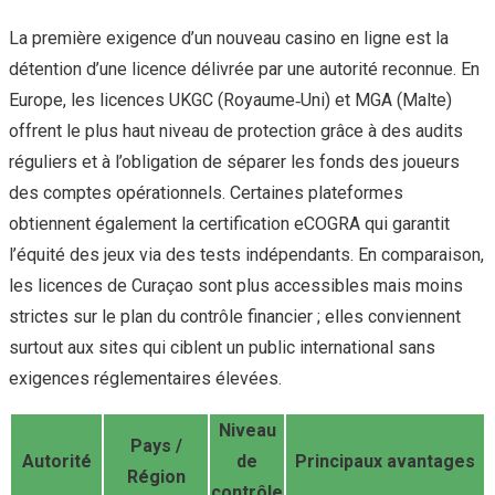
La première exigence d’un nouveau casino en ligne est la
détention d’une licence délivrée par une autorité reconnue. En
Europe, les licences UKGC (Royaume‑Uni) et MGA (Malte)
offrent le plus haut niveau de protection grâce à des audits
réguliers et à l’obligation de séparer les fonds des joueurs
des comptes opérationnels. Certaines plateformes
obtiennent également la certification eCOGRA qui garantit
l’équité des jeux via des tests indépendants. En comparaison,
les licences de Curaçao sont plus accessibles mais moins
strictes sur le plan du contrôle financier ; elles conviennent
surtout aux sites qui ciblent un public international sans
exigences réglementaires élevées.
Niveau
Pays /
Autorité
de
Principaux avantages
Région
contrôle