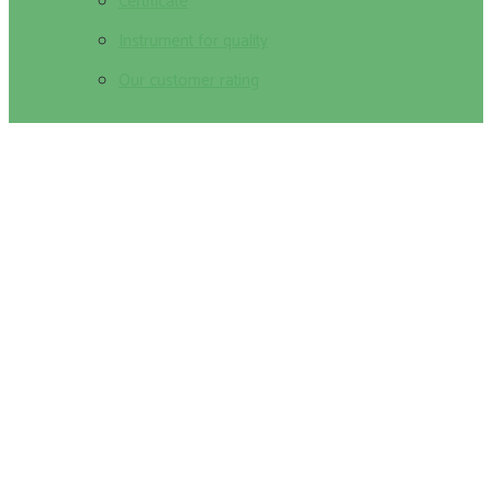
Certificate
Instrument for quality
Our customer rating
Guide complet du casino en ligne – Tout
ce que vous devez savoir