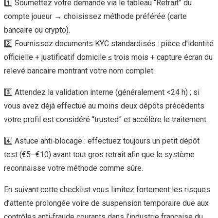
1️⃣ Soumettez votre demande via le tableau “Retrait” du
compte joueur → choisissez méthode préférée (carte
bancaire ou crypto).
2️⃣ Fournissez documents KYC standardisés : pièce d’identité
officielle + justificatif domicile ≤ trois mois + capture écran du
relevé bancaire montrant votre nom complet.
3️⃣ Attendez la validation interne (généralement <24 h) ; si
vous avez déjà effectué au moins deux dépôts précédents
votre profil est considéré “trusted” et accélère le traitement.
4️⃣ Astuce anti‑blocage : effectuez toujours un petit dépôt
test (€5–€10) avant tout gros retrait afin que le système
reconnaisse votre méthode comme sûre.
En suivant cette checklist vous limitez fortement les risques
d’attente prolongée voire de suspension temporaire due aux
contrôles anti‑fraude courants dans l’industrie française du