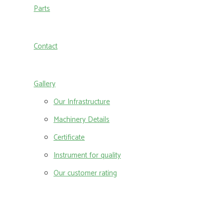
Parts
Contact
Gallery
Our Infrastructure
Machinery Details
Certificate
Instrument for quality
Our customer rating