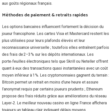
aux goûts régionaux français.
Méthodes de paiement & retraits rapides
Les options bancaires influencent fortement la décision du
joueur francophone. Les cartes Visa et Mastercard restent les
plus utilisées pour leurs plafonds élevés et leur
reconnaissance universelle ; toutefois elles entraînent parfois
des frais de 2–3 % sur les dépôts internationaux. Les
porte‑feuilles électroniques tels que Skrill ou Neteller offrent
quant à eux des transactions quasi instantanées avec un coût
moyen inférieur à 1 %. Les cryptomonnaies gagnent du terrain :
Bitcoin permet un retrait en moins d’une heure et assure
l’anonymat requis par certains joueurs prudents ; Ethereum
propose des frais réduits grâce aux améliorations du réseau
Layer‑2. Le meilleur nouveau casino en ligne France affichera
toujours un tableau clair indiquant délais moyens