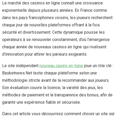
Le marché des casinos en ligne connaît une croissance
exponentielle depuis plusieurs années. En France comme
dans les pays francophones voisins, les joueurs recherchent
chaque jour de nouvelles plateformes offrant à la fois
sécurité et divertissement. Cette dynamique pousse les
opérateurs à se renouveler constamment, d’où l’émergence
chaque année de nouveaux casinos en ligne qui rivalisent
d’innovation pour attirer les parieurs exigeants.
Le site indépendant
nouveau casino en ligne
joue un rôle clé :
Basketnews.Net teste chaque plateforme selon une
méthodologie stricte avant de la recommander aux joueurs.
Son évaluation couvre la licence, la variété des jeux, les
méthodes de paiement et la transparence des bonus, afin de
garantir une expérience fiable et sécurisée.
Dans cet article vous découvrirez comment choisir un site sûr