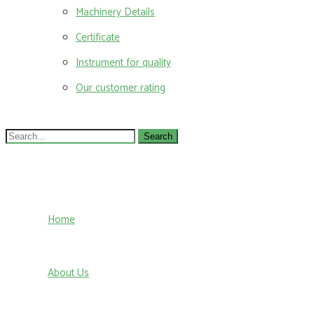
Machinery Details
Certificate
Instrument for quality
Our customer rating
Search
for:
Home
About Us