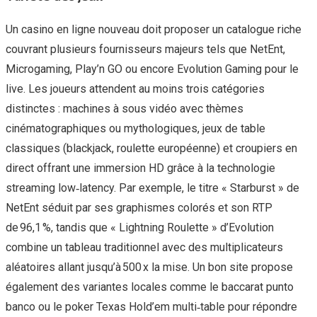
Un casino en ligne nouveau doit proposer un catalogue riche
couvrant plusieurs fournisseurs majeurs tels que NetEnt,
Microgaming, Play’n GO ou encore Evolution Gaming pour le
live. Les joueurs attendent au moins trois catégories
distinctes : machines à sous vidéo avec thèmes
cinématographiques ou mythologiques, jeux de table
classiques (blackjack, roulette européenne) et croupiers en
direct offrant une immersion HD grâce à la technologie
streaming low‑latency. Par exemple, le titre « Starburst » de
NetEnt séduit par ses graphismes colorés et son RTP
de 96,1 %, tandis que « Lightning Roulette » d’Evolution
combine un tableau traditionnel avec des multiplicateurs
aléatoires allant jusqu’à 500 x la mise. Un bon site propose
également des variantes locales comme le baccarat punto
banco ou le poker Texas Hold’em multi‑table pour répondre