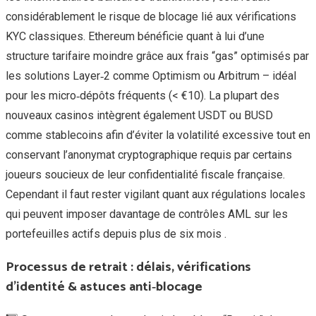
considérablement le risque de blocage lié aux vérifications
KYC classiques. Ethereum bénéficie quant à lui d’une
structure tarifaire moindre grâce aux frais “gas” optimisés par
les solutions Layer‑2 comme Optimism ou Arbitrum – idéal
pour les micro‑dépôts fréquents (< €10). La plupart des
nouveaux casinos intègrent également USDT ou BUSD
comme stablecoins afin d’éviter la volatilité excessive tout en
conservant l’anonymat cryptographique requis par certains
joueurs soucieux de leur confidentialité fiscale française.
Cependant il faut rester vigilant quant aux régulations locales
qui peuvent imposer davantage de contrôles AML sur les
portefeuilles actifs depuis plus de six mois .
Processus de retrait : délais, vérifications
d’identité & astuces anti‑blocage