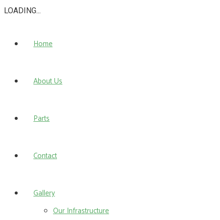
LOADING...
Home
About Us
Parts
Contact
Gallery
Our Infrastructure