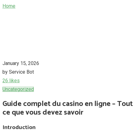
Home
/
Guide complet du casino en ligne – Tout ce que vous
devez savoir
January 15, 2026
by Service Bot
26 likes
Uncategorized
Guide complet du casino en ligne – Tout
ce que vous devez savoir
Introduction