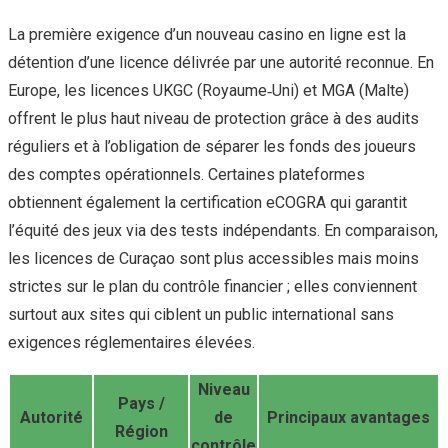
La première exigence d’un nouveau casino en ligne est la
détention d’une licence délivrée par une autorité reconnue. En
Europe, les licences UKGC (Royaume‑Uni) et MGA (Malte)
offrent le plus haut niveau de protection grâce à des audits
réguliers et à l’obligation de séparer les fonds des joueurs
des comptes opérationnels. Certaines plateformes
obtiennent également la certification eCOGRA qui garantit
l’équité des jeux via des tests indépendants. En comparaison,
les licences de Curaçao sont plus accessibles mais moins
strictes sur le plan du contrôle financier ; elles conviennent
surtout aux sites qui ciblent un public international sans
exigences réglementaires élevées.
Niveau
Pays /
Autorité
de
Principaux avantages
Région
contrôle