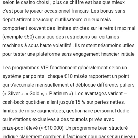
selon le casino choisi ; plus ce chiffre est basique mieux
c’est pour le joueur occasionnel français. Les bonus sans
dépôt attirent beaucoup d’utilisateurs curieux mais
comportent souvent des limites strictes sur le retrait maximal
(exemple €50) ainsi que des restrictions sur certaines
machines à sous haute volatilité ; ils restent néanmoins utiles
pour tester une plateforme sans engagement financier initiale.
Les programmes VIP fonctionnent généralement selon un
système par points : chaque €10 misés rapportent un point
qui s’accumule mensuellement et débloque différents paliers
(« Silver », « Gold », « Platinum »). Les avantages varient –
cash‑back quotidien allant jusqu’à 15 % sur pertes nettes,
limites de mise augmentées, gestionnaire personnel dédié
ou invitations exclusives à des tournois privés avec
prize‑pool élevé (> €10 000). Un programme bien structuré
indique clairement combien il faut jouer pour passer au niveau