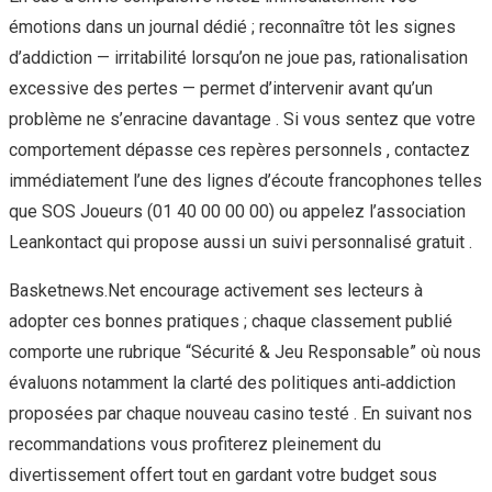
émotions dans un journal dédié ; reconnaître tôt les signes
d’addiction — irritabilité lorsqu’on ne joue pas, rationalisation
excessive des pertes — permet d’intervenir avant qu’un
problème ne s’enracine davantage . Si vous sentez que votre
comportement dépasse ces repères personnels , contactez
immédiatement l’une des lignes d’écoute francophones telles
que SOS Joueurs (01 40 00 00 00) ou appelez l’association
Leankontact qui propose aussi un suivi personnalisé gratuit .
Basketnews.Net encourage activement ses lecteurs à
adopter ces bonnes pratiques ; chaque classement publié
comporte une rubrique “Sécurité & Jeu Responsable” où nous
évaluons notamment la clarté des politiques anti‑addiction
proposées par chaque nouveau casino testé . En suivant nos
recommandations vous profiterez pleinement du
divertissement offert tout en gardant votre budget sous