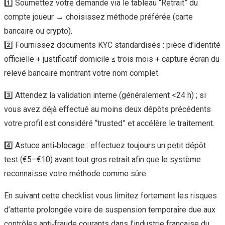
1️⃣ Soumettez votre demande via le tableau “Retrait” du
compte joueur → choisissez méthode préférée (carte
bancaire ou crypto).
2️⃣ Fournissez documents KYC standardisés : pièce d’identité
officielle + justificatif domicile ≤ trois mois + capture écran du
relevé bancaire montrant votre nom complet.
3️⃣ Attendez la validation interne (généralement <24 h) ; si
vous avez déjà effectué au moins deux dépôts précédents
votre profil est considéré “trusted” et accélère le traitement.
4️⃣ Astuce anti‑blocage : effectuez toujours un petit dépôt
test (€5–€10) avant tout gros retrait afin que le système
reconnaisse votre méthode comme sûre.
En suivant cette checklist vous limitez fortement les risques
d’attente prolongée voire de suspension temporaire due aux
contrôles anti‑fraude courants dans l’industrie française du