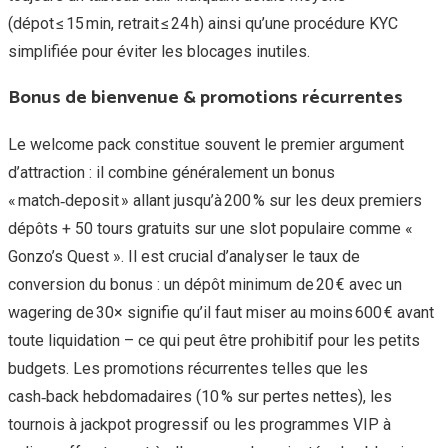
(dépot ≤ 15 min, retrait ≤ 24 h) ainsi qu’une procédure KYC
simplifiée pour éviter les blocages inutiles.
Bonus de bienvenue & promotions récurrentes
Le welcome pack constitue souvent le premier argument
d’attraction : il combine généralement un bonus
« match‑deposit » allant jusqu’à 200 % sur les deux premiers
dépôts + 50 tours gratuits sur une slot populaire comme «
Gonzo’s Quest ». Il est crucial d’analyser le taux de
conversion du bonus : un dépôt minimum de 20 € avec un
wagering de 30× signifie qu’il faut miser au moins 600 € avant
toute liquidation – ce qui peut être prohibitif pour les petits
budgets. Les promotions récurrentes telles que les
cash‑back hebdomadaires (10 % sur pertes nettes), les
tournois à jackpot progressif ou les programmes VIP à