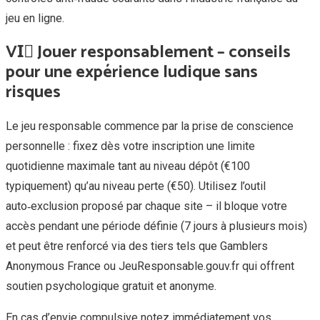
jeu en ligne.
VI️⃣ Jouer responsablement – conseils
pour une expérience ludique sans
risques
Le jeu responsable commence par la prise de conscience
personnelle : fixez dès votre inscription une limite
quotidienne maximale tant au niveau dépôt (€100
typiquement) qu’au niveau perte (€50). Utilisez l’outil
auto‑exclusion proposé par chaque site – il bloque votre
accès pendant une période définie (7 jours à plusieurs mois)
et peut être renforcé via des tiers tels que Gamblers
Anonymous France ou JeuResponsable.gouv.fr qui offrent
soutien psychologique gratuit et anonyme.
En cas d’envie compulsive notez immédiatement vos