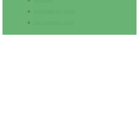
Certificate
Instrument for quality
Our customer rating
Guide complet du casino en ligne – Tout
ce que vous devez savoir