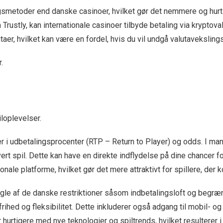
ingsmetoder end danske casinoer, hvilket gør det nemmere og hu
rustly, kan internationale casinoer tilbyde betaling via kryptoval
alutaer, hvilket kan være en fordel, hvis du vil undgå valutaveksl
.
iloplevelser.
er i udbetalingsprocenter (RTP – Return to Player) og odds. I ma
hvert spil. Dette kan have en direkte indflydelse på dine chancer f
ale platforme, hvilket gør det mere attraktivt for spillere, der
ogle af de danske restriktioner såsom indbetalingsloft og begræ
 frihed og fleksibilitet. Dette inkluderer også adgang til mobil-
 hurtigere med nye teknologier og spiltrends, hvilket resultere