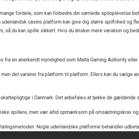
 mange fordele, som kan forbedre din samlede spiloplevelse bety
n udenlandsk casino platform kan give dig større spilfrihed og f
m, så du kan spille sikkert. Hvis du ønsker mere variation og be
ens fra en anerkendt myndighed som Malta Gaming Authority eller 
men det varierer fra platform til platform. Ellers kan du vælge
kattepligtige i Danmark. Det anbefales at tjekke de gældende sk
 danske spillere, men vær altid opmærksom på omsætningskrav og 
betalingsmetoden. Nogle udenlandske platforme behandler udbetal