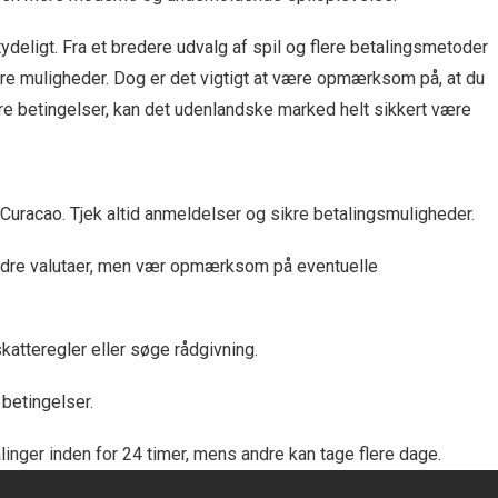
deligt. Fra et bredere udvalg af spil og flere betalingsmetoder
lere muligheder. Dog er det vigtigt at være opmærksom på, at du
dre betingelser, kan det udenlandske marked helt sikkert være
Curacao. Tjek altid anmeldelser og sikre betalingsmuligheder.
 andre valutaer, men vær opmærksom på eventuelle
atteregler eller søge rådgivning.
betingelser.
inger inden for 24 timer, mens andre kan tage flere dage.