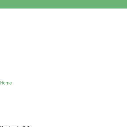
Fordele ved at spille på casino online udenlandsk platform
Home
/
Fordele ved at spille på casino online udenlandsk platfo