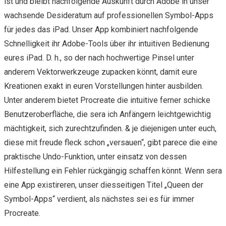
ist und bleibt nachfolgende Auskunft durch Adobe in unser
wachsende Desideratum auf professionellen Symbol-Apps
für jedes das iPad. Unser App kombiniert nachfolgende
Schnelligkeit ihr Adobe-Tools über ihr intuitiven Bedienung
eures iPad. D. h., so der nach hochwertige Pinsel unter
anderem Vektorwerkzeuge zupacken könnt, damit eure
Kreationen exakt in euren Vorstellungen hinter ausbilden.
Unter anderem bietet Procreate die intuitive ferner schicke
Benutzeroberfläche, die sera ich Anfängern leichtgewichtig
mächtigkeit, sich zurechtzufinden. & je diejenigen unter euch,
diese mit freude fleck schon „versauen“, gibt parece die eine
praktische Undo-Funktion, unter einsatz von dessen
Hilfestellung ein Fehler rückgängig schaffen könnt. Wenn sera
eine App existireren, unser diesseitigen Titel „Queen der
Symbol-Apps“ verdient, als nächstes sei es für immer
Procreate.