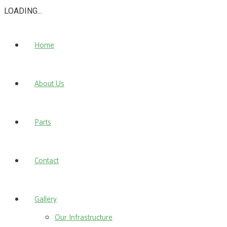
LOADING...
Home
About Us
Parts
Contact
Gallery
Our Infrastructure