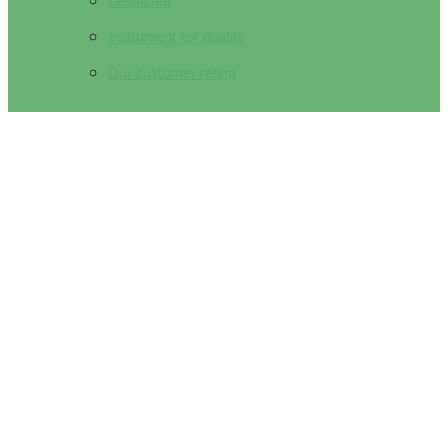
Certificate
Instrument for quality
Our customer rating
EGT 86+ Best Casinos and 183+ Casino
Mrbet Kein Einzahlungsbonus 2024 Slots
2025