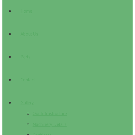
Home
About Us
Parts
Contact
Gallery
Our Infrastructure
Machinery Details