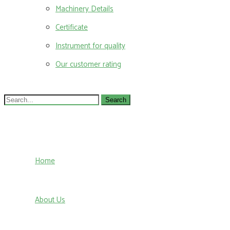
Machinery Details
Certificate
Instrument for quality
Our customer rating
Search
for:
Home
About Us