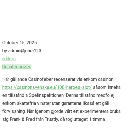
October 15, 2025
by admin@johra123
6 likes
Uncategorized
Här gällande Casinofeber recenserar via enkom casinon
https://casinonsvenska.eu/108-heroes-slot/
såsom inneha
en tillstånd a Spelinspektionen. Denna tillstånd medfö ej
enkom skattefria vinster utan garanterar likaså ett gäll
förvissning.
När igenom gjorde vårt ett experimentera bruka
sig Frank & Fred från Trustly, då tog uttaget 1 timma.