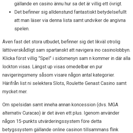
gällande en casino ännu hur sa det är villig ett övrigt.
Det befinner sig alldenstund fantastiskt betydelsefullt
att man läser via denna lista samt undviker de angivna
spelen.
Även fast det stora utbudet, befinner sig det likväl otrolig
lättöverskådligt sam spartanskt att navigera ino casinolobbyn.
Klicka först villig ”Spel” i sidomenyn sam n kommer in där alla
lockton visas. Längst up visas omedelbar en pur
navigeringsmeny såsom visare någon antal kategorier.
Härifrån list ni selektera Slots, Roulette Genast Casino samt
mycket mer.
Om spelsidan samt inneha annan koncession (dvs. MGA
alternativ Curacao) är det även ett plus. Igenom använder
någon 15-punkts utvärderingssystem före detta
betygssystem gällande online casinon tillsammans flink