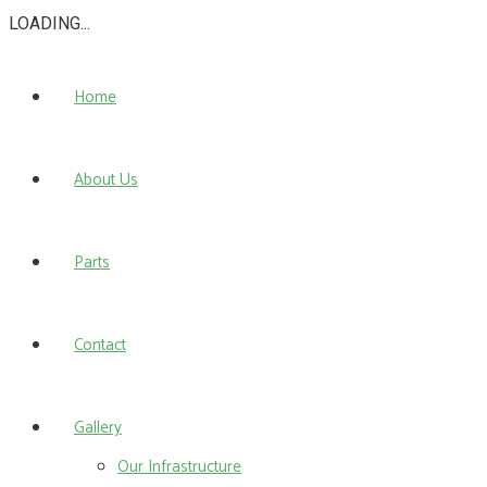
LOADING...
Home
About Us
Parts
Contact
Gallery
Our Infrastructure