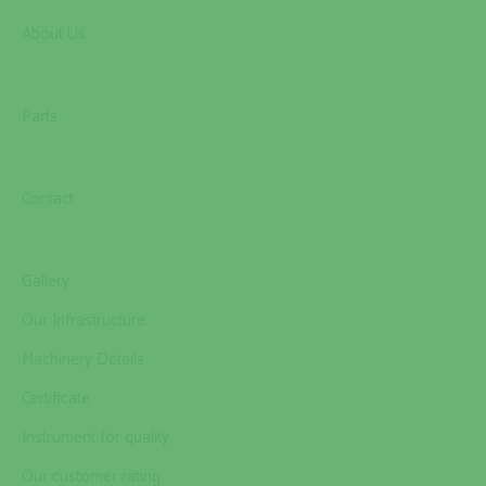
About Us
Parts
Contact
Gallery
Our Infrastructure
Machinery Details
Certificate
Instrument for quality
Our customer rating