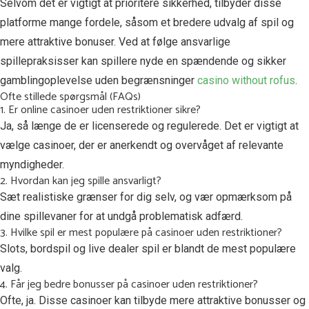
Selvom det er vigtigt at prioritere sikkerhed, tilbyder disse
platforme mange fordele, såsom et bredere udvalg af spil og
mere attraktive bonuser. Ved at følge ansvarlige
spillepraksisser kan spillere nyde en spændende og sikker
gamblingoplevelse uden begrænsninger
casino without rofus
.
Ofte stillede spørgsmål (FAQs)
1. Er online casinoer uden restriktioner sikre?
Ja, så længe de er licenserede og regulerede. Det er vigtigt at
vælge casinoer, der er anerkendt og overvåget af relevante
myndigheder.
2. Hvordan kan jeg spille ansvarligt?
Sæt realistiske grænser for dig selv, og vær opmærksom på
dine spillevaner for at undgå problematisk adfærd.
3. Hvilke spil er mest populære på casinoer uden restriktioner?
Slots, bordspil og live dealer spil er blandt de mest populære
valg.
4. Får jeg bedre bonusser på casinoer uden restriktioner?
Ofte, ja. Disse casinoer kan tilbyde mere attraktive bonusser og