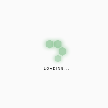
další vrstvu ochrany, která pomáhá sázkařům. Menší kontrola v u
u by sázkaři měli zvolit stránky, které se vyrovnávají s profesion
ků. Noví profesionálové také tvrdí, že nabízí 500percent uvítací
hu. Zároveň platforma nabízí 20percent cashback, což je ideální pr
atím viděl, a navíc požadavky na sázení jsou
násobek. Co se nám v celém našem
asinu a to, jak zvýhodňuje nové i stávající
vkladů, které hráčům umožňují vložit až 3,5
LOADING...
coinu, která nabízí menší časy nákupu, čímž
í bere Litecoin jako splátkový platformu
vým vlastnostem. Patří mezi ně design a
kaznická podpora. Na SportsBetting.ag je k
spokojí širokou škálu fanoušků sportovního