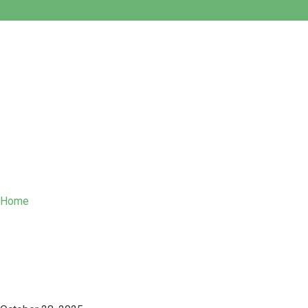
Beste Bitcoin Keine Einzahlung Roulettino für bestehende Kunden E
Home
/
Beste Bitcoin Keine Einzahlung Roulettino für bestehend