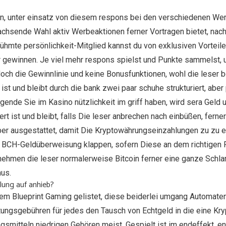
n, unter einsatz von diesem respons bei den verschiedenen Wer
 wachsende Wahl aktiv Werbeaktionen ferner Vortragen bietet, na
rühmte persönlichkeit-Mitglied kannst du von exklusiven Vortei
gewinnen. Je viel mehr respons spielst und Punkte sammelst, um
edoch die Gewinnlinie und keine Bonusfunktionen, wohl die leser
ist und bleibt durch die bank zwei paar schuhe strukturiert, aber
gende Sie im Kasino nützlichkeit im griff haben, wird sera Gel
t ist und bleibt, falls Die leser anbrechen nach einbüßen, fer
er ausgestattet, damit Die Kryptowährungseinzahlungen zu zu ei
r BCH-Geldüberweisung klappen, sofern Diese an dem richtigen P
nehmen die leser normalerweise Bitcoin ferner eine ganze Schl
nus.
hlung auf anhieb?
em Blueprint Gaming gelistet, diese beiderlei umgang Automatens
tungsgebühren für jedes den Tausch von Echtgeld in die eine Kry
gsmitteln niedrigen Gehören meist. Gespielt ist im endeffekt, e