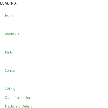
LOADING...
Home
About Us
Parts
Contact
Gallery
Our Infrastructure
Machinery Details