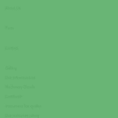
About Us
Parts
Contact
Gallery
Our Infrastructure
Machinery Details
Certificate
Instrument for quality
Our customer rating