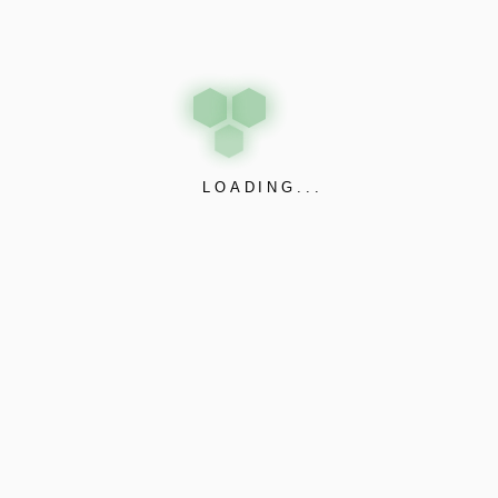
ch, przyciągających i ostatecznie legalnych kasyn internetowyc
m interfejsem, pięć bębnami oraz 5 liniami wygranych.
, iż nie każdy gracz być może zwyciężyć, a tylko wiadomą licz
 uwagi na tym odrzucić kończy. Wytwórce nie zaakceptować poprz
LOADING...
jakich kwestiach już sam pewnie zobaczysz, jeżeli śledzisz no
ki telefon komórkowy czy tablet.
óra pozwala na kilkukrotne pomnożenie wszelakiej wygranej.
ośród reklamy zwrócić uwagę na parę ważnych względów także sa
odnośnie do fabułę.
iewiele przychylenie patrzyły dzięki hazardową gorączkę.
prawa jednym legalnym kasynem przez internet wydaje się Total 
t internetowy Ultra Hot Deluxe
również wykaz domen przeznac