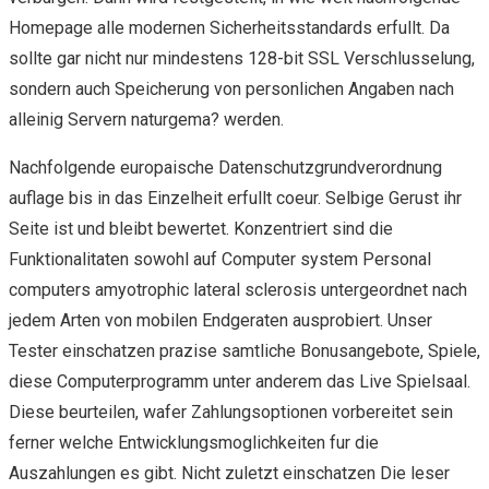
Homepage alle modernen Sicherheitsstandards erfullt. Da
sollte gar nicht nur mindestens 128-bit SSL Verschlusselung,
sondern auch Speicherung von personlichen Angaben nach
alleinig Servern naturgema? werden.
Nachfolgende europaische Datenschutzgrundverordnung
auflage bis in das Einzelheit erfullt coeur. Selbige Gerust ihr
Seite ist und bleibt bewertet. Konzentriert sind die
Funktionalitaten sowohl auf Computer system Personal
computers amyotrophic lateral sclerosis untergeordnet nach
jedem Arten von mobilen Endgeraten ausprobiert. Unser
Tester einschatzen prazise samtliche Bonusangebote, Spiele,
diese Computerprogramm unter anderem das Live Spielsaal.
Diese beurteilen, wafer Zahlungsoptionen vorbereitet sein
ferner welche Entwicklungsmoglichkeiten fur die
Auszahlungen es gibt. Nicht zuletzt einschatzen Die leser