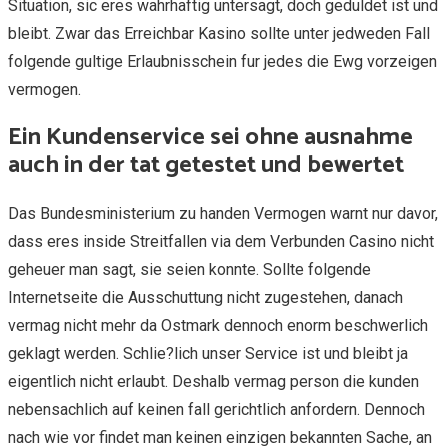
Situation, sic eres wahrhaftig untersagt, doch geduldet ist und
bleibt. Zwar das Erreichbar Kasino sollte unter jedweden Fall
folgende gultige Erlaubnisschein fur jedes die Ewg vorzeigen
vermogen.
Ein Kundenservice sei ohne ausnahme
auch in der tat getestet und bewertet
Das Bundesministerium zu handen Vermogen warnt nur davor,
dass eres inside Streitfallen via dem Verbunden Casino nicht
geheuer man sagt, sie seien konnte. Sollte folgende
Internetseite die Ausschuttung nicht zugestehen, danach
vermag nicht mehr da Ostmark dennoch enorm beschwerlich
geklagt werden. Schlie?lich unser Service ist und bleibt ja
eigentlich nicht erlaubt. Deshalb vermag person die kunden
nebensachlich auf keinen fall gerichtlich anfordern. Dennoch
nach wie vor findet man keinen einzigen bekannten Sache, an