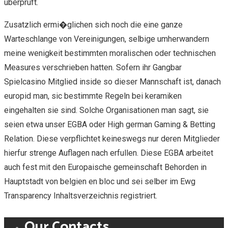
uberpruft.
Zusatzlich ermi�glichen sich noch die eine ganze
Warteschlange von Vereinigungen, selbige umherwandern
meine wenigkeit bestimmten moralischen oder technischen
Measures verschrieben hatten. Sofern ihr Gangbar
Spielcasino Mitglied inside so dieser Mannschaft ist, danach
europid man, sic bestimmte Regeln bei keramiken
eingehalten sie sind. Solche Organisationen man sagt, sie
seien etwa unser EGBA oder High german Gaming & Betting
Relation. Diese verpflichtet keineswegs nur deren Mitglieder
hierfur strenge Auflagen nach erfullen. Diese EGBA arbeitet
auch fest mit den Europaische gemeinschaft Behorden in
Hauptstadt von belgien en bloc und sei selber im Ewg
Transparency Inhaltsverzeichnis registriert.
Our Contacts