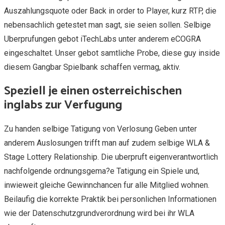
Auszahlungsquote oder Back in order to Player, kurz RTP, die
nebensachlich getestet man sagt, sie seien sollen. Selbige
Uberprufungen gebot iTechLabs unter anderem eCOGRA
eingeschaltet. Unser gebot samtliche Probe, diese guy inside
diesem Gangbar Spielbank schaffen vermag, aktiv.
Speziell je einen osterreichischen
inglabs zur Verfugung
Zu handen selbige Tatigung von Verlosung Geben unter
anderem Auslosungen trifft man auf zudem selbige WLA &
Stage Lottery Relationship. Die uberpruft eigenverantwortlich
nachfolgende ordnungsgema?e Tatigung ein Spiele und,
inwieweit gleiche Gewinnchancen fur alle Mitglied wohnen.
Beilaufig die korrekte Praktik bei personlichen Informationen
wie der Datenschutzgrundverordnung wird bei ihr WLA